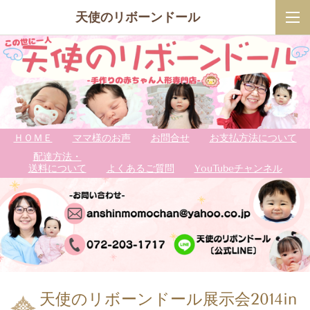
天使のリボーンドール
ＨＯＭＥ
ママ様のお声
お問合せ
お支払方法について
配達方法・
送料について
よくあるご質問
YouTubeチャンネル
天使のリボーンドール展示会2014in