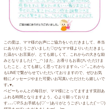
この度は、ママ様のお声にご協力をいただきまして、本当
にありがとうございました♡ひなママ様よりいただきまし
た
温かいお言葉が、とても嬉しくて、これからの大きな励
みとなりました( ◠‿◠ )
また、お香りもお喜びいただけま
したこと、とても嬉しく思っております
☆｡･::･ﾟ｡
これから
もLINEで繋がらせていただいておりますので、ぜひお気
軽にメッセージや
また可愛いお写真いただけたら嬉しいで
す
｡♥｡
ベビーちゃんとの毎日が、ママ様にとってますます笑顔あ
ふれる時間となりますよう、心より願っておりま
す
⸝⸝⸝♡P.S.お手紙も
(♡´︶)ありがとうございました(´︶♡)