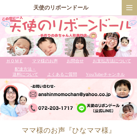
天使のリボーンドール
ＨＯＭＥ
ママ様のお声
お問合せ
お支払方法について
配達方法・
送料について
よくあるご質問
YouTubeチャンネル
ママ様のお声『ひなママ様』