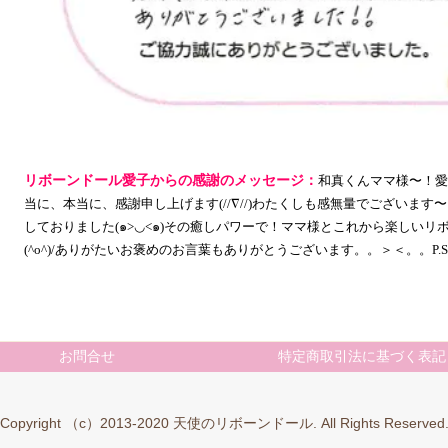
リボーンドール愛子からの感謝のメッセージ：
和真くんママ様〜！
愛
当に、本当に、感謝申し上げます(//∇//)わたくしも感無量でございま
しておりました(๑>◡<๑)その癒しパワーで！ママ様とこれから楽しい
(^o^)/ありがたいお褒めのお言葉もありがとうございます。。＞＜。。P.S
お問合せ
特定商取引法に基づく表記
Copyright （c）2013-2020 天使のリボーンドール. All Rights Reserved