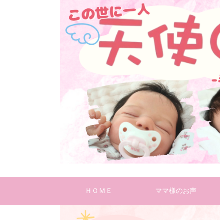
ＨＯＭＥ
ママ様のお声