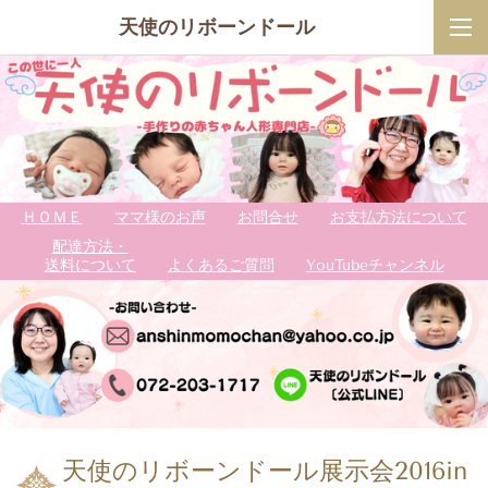
天使のリボーンドール
ＨＯＭＥ
ママ様のお声
お問合せ
お支払方法について
配達方法・
送料について
よくあるご質問
YouTubeチャンネル
天使のリボーンドール展示会2016in